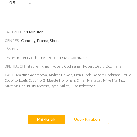
0.5
LAUFZEIT
11 Minuten
GENRES
Comedy, Drama, Short
LÄNDER
REGIE
Robert Cochrane
Robert David Cochrane
DREHBUCH
Stephen King
Robert Cochrane
Robert David Cochrane
CAST
Martina Adamcová
,
Andrea Bowen
,
Don Circle
,
Robert Cochrane
,
Louie
Eppolito
,
Louis Eppolito
,
Bridgette Holloman
,
Ernell Manabat
,
Mike Marino
,
Mike Marino
,
Rusty Meyers
,
Ryan Miller
,
Elise Robertson
MB-Kritik
User-Kritiken