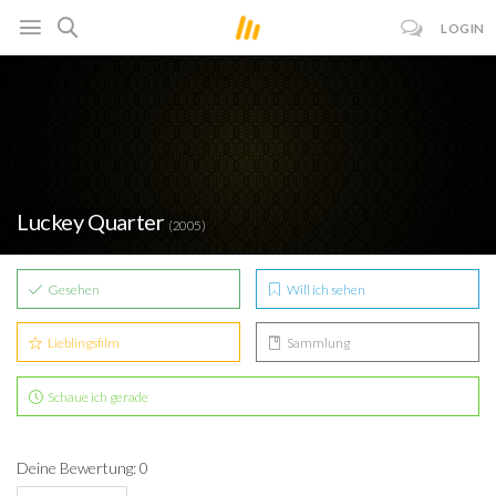
LOGIN
Luckey Quarter
(2005)
Gesehen
Will ich sehen
Lieblingsfilm
Sammlung
Schaue ich gerade
Deine Bewertung: 0