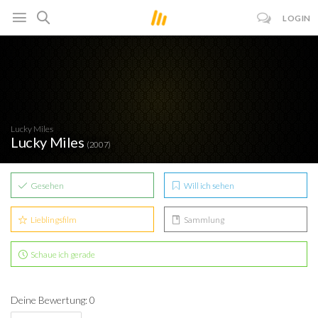
LOGIN
Lucky Miles
Lucky Miles
(2007)
Gesehen
Will ich sehen
Lieblingsfilm
Sammlung
Schaue ich gerade
Deine Bewertung: 0