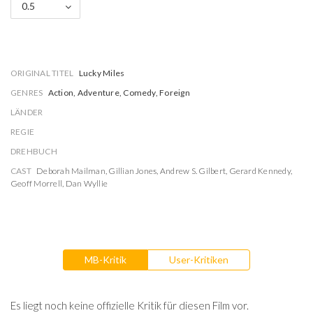
0.5
ORIGINAL TITEL
Lucky Miles
GENRES
Action, Adventure, Comedy, Foreign
LÄNDER
REGIE
DREHBUCH
CAST
Deborah Mailman
,
Gillian Jones
,
Andrew S. Gilbert
,
Gerard Kennedy
,
Geoff Morrell
,
Dan Wyllie
MB-Kritik
User-Kritiken
Es liegt noch keine offizielle Kritik für diesen Film vor.