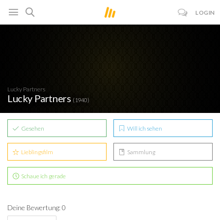
LOGIN
Lucky Partners
Lucky Partners
(1940)
Gesehen
Will ich sehen
Lieblingsfilm
Sammlung
Schaue ich gerade
Deine Bewertung: 0