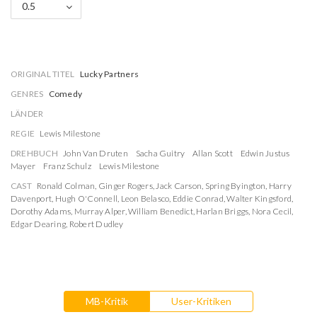
0.5
ORIGINAL TITEL
Lucky Partners
GENRES
Comedy
LÄNDER
REGIE
Lewis Milestone
DREHBUCH
John Van Druten
Sacha Guitry
Allan Scott
Edwin Justus
Mayer
Franz Schulz
Lewis Milestone
CAST
Ronald Colman
,
Ginger Rogers
,
Jack Carson
,
Spring Byington
,
Harry
Davenport
,
Hugh O'Connell
,
Leon Belasco
,
Eddie Conrad
,
Walter Kingsford
,
Dorothy Adams
,
Murray Alper
,
William Benedict
,
Harlan Briggs
,
Nora Cecil
,
Edgar Dearing
,
Robert Dudley
MB-Kritik
User-Kritiken