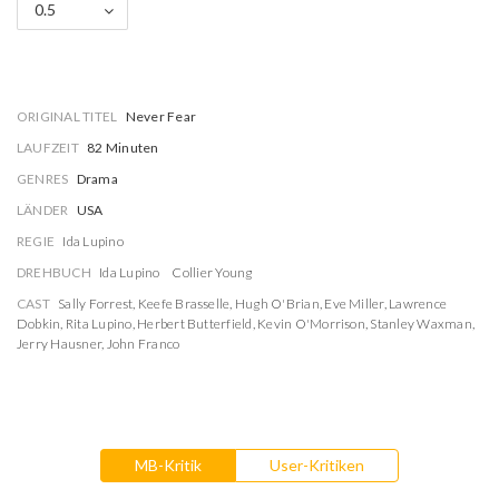
0.5
ORIGINAL TITEL
Never Fear
LAUFZEIT
82 Minuten
GENRES
Drama
LÄNDER
USA
REGIE
Ida Lupino
DREHBUCH
Ida Lupino
Collier Young
CAST
Sally Forrest
,
Keefe Brasselle
,
Hugh O'Brian
,
Eve Miller
,
Lawrence
Dobkin
,
Rita Lupino
,
Herbert Butterfield
,
Kevin O'Morrison
,
Stanley Waxman
,
Jerry Hausner
,
John Franco
MB-Kritik
User-Kritiken