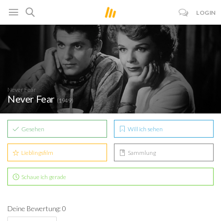
LOGIN
Never Fear
Never Fear
(1949)
Gesehen
Will ich sehen
Lieblingsfilm
Sammlung
Schaue ich gerade
Deine Bewertung: 0