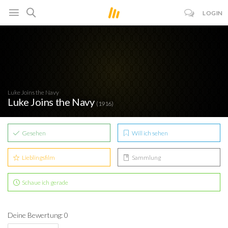
LOGIN
Luke Joins the Navy
Luke Joins the Navy
(1916)
Gesehen
Will ich sehen
Lieblingsfilm
Sammlung
Schaue ich gerade
Deine Bewertung: 0