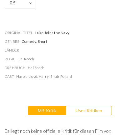
0.5
ORIGINAL TITEL
Luke Joins the Navy
GENRES
Comedy, Short
LÄNDER
REGIE
Hal Roach
DREHBUCH
Hal Roach
CAST
Harold Lloyd
,
Harry 'Snub' Pollard
MB-Kritik
User-Kritiken
Es liegt noch keine offizielle Kritik für diesen Film vor.