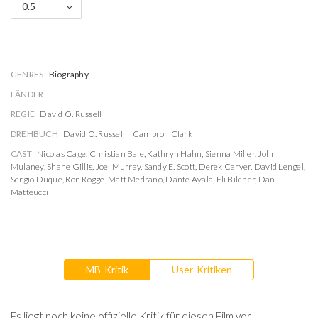
0.5
GENRES
Biography
LÄNDER
REGIE
David O. Russell
DREHBUCH
David O. Russell
Cambron Clark
CAST
Nicolas Cage
,
Christian Bale
,
Kathryn Hahn
,
Sienna Miller
,
John
Mulaney
,
Shane Gillis
,
Joel Murray
,
Sandy E. Scott
,
Derek Carver
,
David Lengel
,
Sergio Duque
,
Ron Roggé
,
Matt Medrano
,
Dante Ayala
,
Eli Bildner
,
Dan
Matteucci
MB-Kritik
User-Kritiken
Es liegt noch keine offizielle Kritik für diesen Film vor.