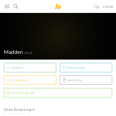
LOGIN
Madden
(2026)
Gesehen
Will ich sehen
Lieblingsfilm
Sammlung
Schaue ich gerade
Deine Bewertung: 0