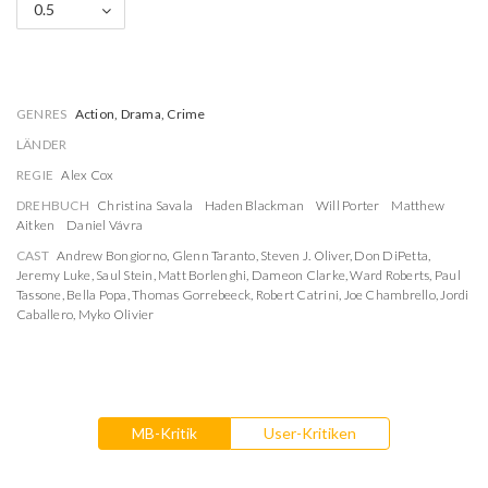
0.5
GENRES
Action, Drama, Crime
LÄNDER
REGIE
Alex Cox
DREHBUCH
Christina Savala
Haden Blackman
Will Porter
Matthew
Aitken
Daniel Vávra
CAST
Andrew Bongiorno
,
Glenn Taranto
,
Steven J. Oliver
,
Don DiPetta
,
Jeremy Luke
,
Saul Stein
,
Matt Borlenghi
,
Dameon Clarke
,
Ward Roberts
,
Paul
Tassone
,
Bella Popa
,
Thomas Gorrebeeck
,
Robert Catrini
,
Joe Chambrello
,
Jordi
Caballero
,
Myko Olivier
MB-Kritik
User-Kritiken