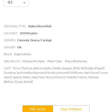
0.5
ORIGINAL TITEL
Make Mine Mink
LAUFZEIT
100 Minuten
GENRES
Comedy, Drama, Foreign
LÄNDER
UK
REGIE
Robert Asher
DREHBUCH
Michael Pertwee
Peter Coke
Peter Blackmore
CAST
Terry-Thomas
,
Athene Seyler
,
Hattie Jacques
,
Billie Whitelaw
,
Elspeth
Duxbury
,
Jack Hedley
,
Raymond Huntley
,
Kenneth Williams
,
Noel Purcell
,
Irene
Handl
,
Sydney Tafler
,
Joan Heal
,
Penny Morrell
,
Freddie Frinton
,
Michael
Balfour
,
Grace Arnold
MB-Kritik
User-Kritiken