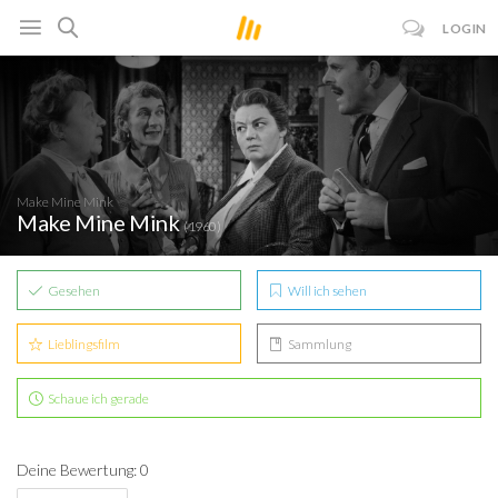
LOGIN
Make Mine Mink
Make Mine Mink
(1960)
Gesehen
Will ich sehen
Lieblingsfilm
Sammlung
Schaue ich gerade
Deine Bewertung: 0