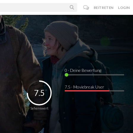
BEITRETEN
LOGIN
0
· Deine Bewertung
7.5 · Moviebreak User
7.5
Sehenswert