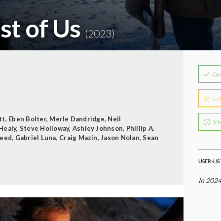
st of Us
(2023)
Ge
Lie
tt
,
Eben Bolter
,
Merle Dandridge
,
Neil
Sch
Healy
,
Steve Holloway
,
Ashley Johnson
,
Phillip A.
heed
,
Gabriel Luna
,
Craig Mazin
,
Jason Nolan
,
Sean
USER-LI
In 2024