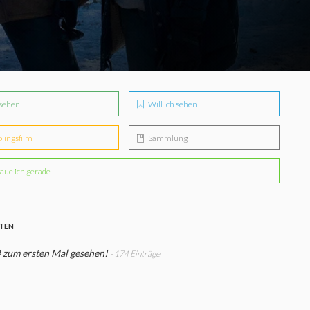
sehen
Will ich sehen
blingsfilm
Sammlung
aue ich gerade
STEN
 zum ersten Mal gesehen!
- 174 Einträge