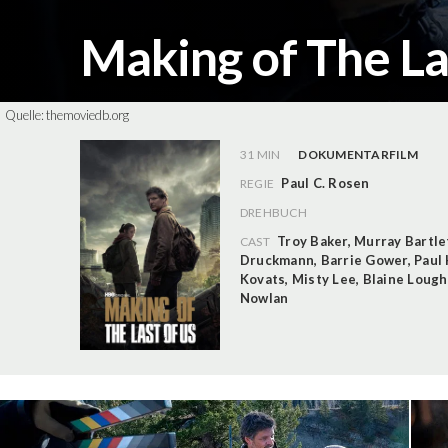
Making of The La
Quelle:
themoviedb.org
31 MIN
DOKUMENTARFILM
Paul C. Rosen
REGIE
DREHBUCH
Troy Baker
,
Murray Bartle
CAST
Druckmann
,
Barrie Gower
,
Paul 
Kovats
,
Misty Lee
,
Blaine Loug
Nowlan