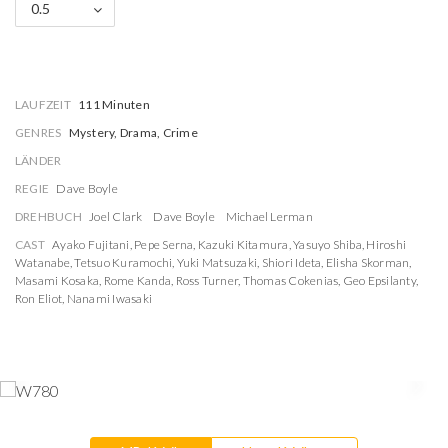
0.5
LAUFZEIT
111 Minuten
GENRES
Mystery, Drama, Crime
LÄNDER
REGIE
Dave Boyle
DREHBUCH
Joel Clark
Dave Boyle
Michael Lerman
CAST
Ayako Fujitani
,
Pepe Serna
,
Kazuki Kitamura
,
Yasuyo Shiba
,
Hiroshi
Watanabe
,
Tetsuo Kuramochi
,
Yuki Matsuzaki
,
Shiori Ideta
,
Elisha Skorman
,
Masami Kosaka
,
Rome Kanda
,
Ross Turner
,
Thomas Cokenias
,
Geo Epsilanty
,
Ron Eliot
,
Nanami Iwasaki