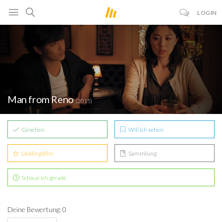
LOGIN
Man from Reno
(2015)
Gesehen
Will ich sehen
Lieblingsfilm
Sammlung
Schaue ich gerade
Deine Bewertung: 0