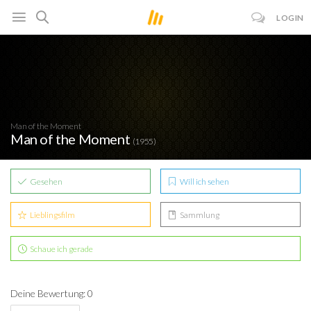
LOGIN
Man of the Moment
Man of the Moment
(1955)
Gesehen
Will ich sehen
Lieblingsfilm
Sammlung
Schaue ich gerade
Deine Bewertung: 0