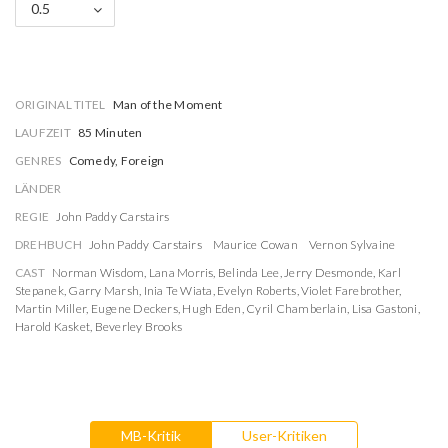
0.5
ORIGINAL TITEL
Man of the Moment
LAUFZEIT
85 Minuten
GENRES
Comedy, Foreign
LÄNDER
REGIE
John Paddy Carstairs
DREHBUCH
John Paddy Carstairs
Maurice Cowan
Vernon Sylvaine
CAST
Norman Wisdom
,
Lana Morris
,
Belinda Lee
,
Jerry Desmonde
,
Karl
Stepanek
,
Garry Marsh
,
Inia Te Wiata
,
Evelyn Roberts
,
Violet Farebrother
,
Martin Miller
,
Eugene Deckers
,
Hugh Eden
,
Cyril Chamberlain
,
Lisa Gastoni
,
Harold Kasket
,
Beverley Brooks
MB-Kritik
User-Kritiken