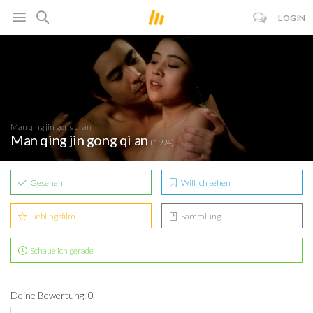
LOGIN
Man qing jin gong qi an
Man qing jin gong qi an
(1994)
Gesehen
Will ich sehen
Lieblingsfilm
Sammlung
Schaue ich gerade
Deine Bewertung: 0