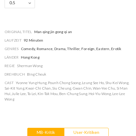
0.5
ORIGINAL TITEL
Man qing jin gong qi an
LAUFZEIT
92 Minuten
GENRES
Comedy, Romance, Drama, Thriller, Foreign, Eastern, Erotik
LÄNDER
Hong Kong
REGIE
Sherman Wong
DREHBUCH
Bing Cheuk
CAST
Yvonne Yung Hung
,
Pounh Chong Soong
,
Leung See Ho
,
Shu-Kei Wong
,
Sai-Kit Yung
,
Kwai-Chi Chan
,
Siu Cheung
,
Gwan Chin
,
Wan-Yee Chu
,
Si Man
Hui
,
Julie Lee
,
Ta Lei
,
Kin-Tak Mou
,
Ben-Chung Sung
,
Hoi-Yiu Wong
,
Lee-Lee
Wong
MB-Kritik
User-Kritiken