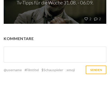
Tv-Tipps für die Woche 31.08. - 06.09.
2
2
KOMMENTARE
@username
#Filmtitel
$Schauspieler
:emoji