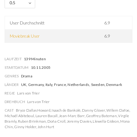
0.5
User Durchschnitt
6.9
Moviebreak User
6.9
LAUFZEIT
139 Minuten
STARTDATUM
10.11.2005
GENRES
Drama
LÄNDER
UK, Germany, Italy, France, Netherlands, Sweden, Denmark
REGIE
Lars von Trier
DREHBUCH
Lars von Trier
CAST
Bryce Dallas Howard
,
Isaach de Bankolé
,
Danny Glover
,
Willem Dafoe
,
Michaël Abiteboul
,
Lauren Bacall
,
Jean-Marc Barr
,
Geoffrey Bateman
,
Virgile
Bramly
,
Ruben Brinkman
,
Doña Croll
,
Jeremy Davies
,
Llewella Gideon
,
Mona
Chin
,
Ginny Holder
,
John Hurt