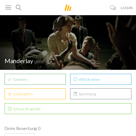
LOGIN
Manderlay
(2005)
Gesehen
Will ich sehen
Lieblingsfilm
Sammlung
Schaue ich gerade
Deine Bewertung: 0