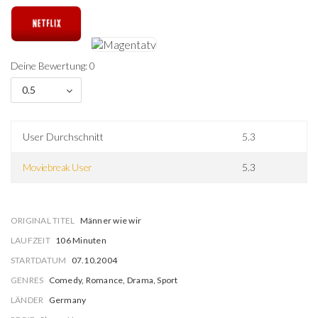
Deine Bewertung: 0
0.5
User Durchschnitt
5.3
Moviebreak User
5.3
ORIGINAL TITEL
Männer wie wir
LAUFZEIT
106 Minuten
STARTDATUM
07.10.2004
GENRES
Comedy, Romance, Drama, Sport
LÄNDER
Germany