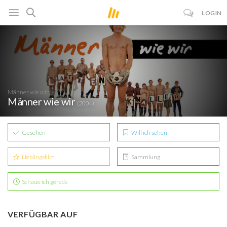
LOGIN
Männer wie wir
Männer wie wir
(2004)
Gesehen
Will ich sehen
Lieblingsfilm
Sammlung
Schaue ich gerade
VERFÜGBAR AUF