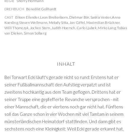
REGIE
Sherry Hormann
DREHBUCH
Benedikt Gollhardt
CAST
Eileen Eilender
,
Leon Breitenborn
,
Dietmar Bär
,
Saskia Vester
,
Anna
Koesling
,
Steven Wellmann
,
Melody Sitta
,
Jan Giffel
,
Maximilian Brückner
,
Willi Thomczyk
,
Jochen Stern
,
Judith Hoersch
,
Carlo Ljubek
,
Mirko Lang
,
Tobias
van Dieken
,
Simon Solberg
INHALT
Bei Torwart Ecki läuft's gerade nicht so rund: Erstens hat er
seiner Fußballmannschaft den Aufstieg verpatzt und ist
zweitens hochkantig aus dem Team geflogen. Drittens hat er
seiner Truppe eine gepfefferte Revanche versprochen - mit
einer Mannschaft, die er viertens noch gar nicht hat. Fünftens
soll das Ganze schon in vier Wochen mit viel Tamtam in seinem
münsterländischen Heimatdorf stattfinden. Und dann gibt es
sechstens noch eine Kleinigkeit: Weil Ecki gerade erkannt hat,