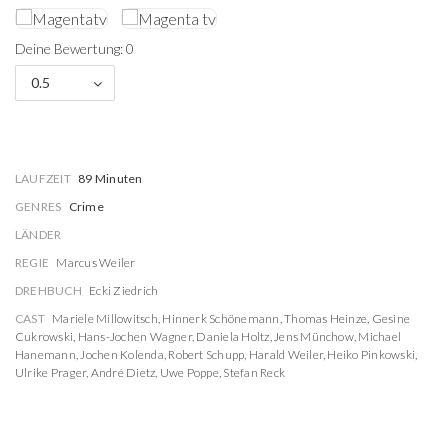
Deine Bewertung: 0
0.5
LAUFZEIT
89 Minuten
GENRES
Crime
LÄNDER
REGIE
Marcus Weiler
DREHBUCH
Ecki Ziedrich
CAST
Mariele Millowitsch
,
Hinnerk Schönemann
,
Thomas Heinze
,
Gesine
Cukrowski
,
Hans-Jochen Wagner
,
Daniela Holtz
,
Jens Münchow
,
Michael
Hanemann
,
Jochen Kolenda
,
Robert Schupp
,
Harald Weiler
,
Heiko Pinkowski
,
Ulrike Prager
,
André Dietz
,
Uwe Poppe
,
Stefan Reck