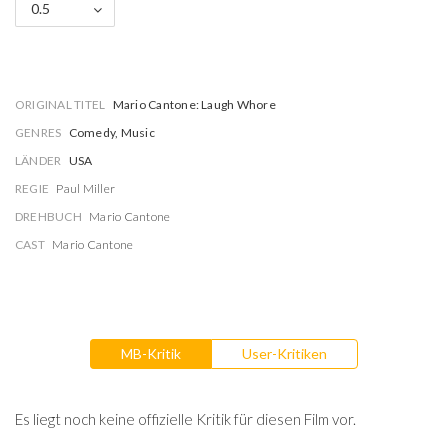
0.5
ORIGINAL TITEL
Mario Cantone: Laugh Whore
GENRES
Comedy, Music
LÄNDER
USA
REGIE
Paul Miller
DREHBUCH
Mario Cantone
CAST
Mario Cantone
MB-Kritik
User-Kritiken
Es liegt noch keine offizielle Kritik für diesen Film vor.