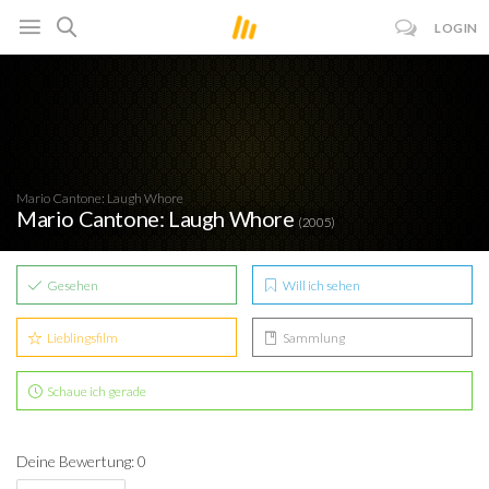
LOGIN
Mario Cantone: Laugh Whore
Mario Cantone: Laugh Whore
(2005)
Gesehen
Will ich sehen
Lieblingsfilm
Sammlung
Schaue ich gerade
Deine Bewertung: 0