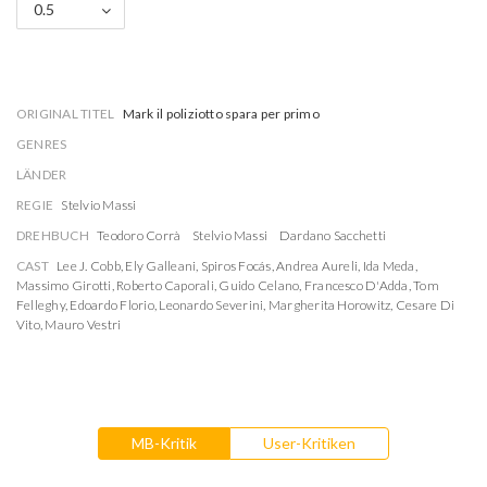
0.5
ORIGINAL TITEL
Mark il poliziotto spara per primo
GENRES
LÄNDER
REGIE
Stelvio Massi
DREHBUCH
Teodoro Corrà
Stelvio Massi
Dardano Sacchetti
CAST
Lee J. Cobb
,
Ely Galleani
,
Spiros Focás
,
Andrea Aureli
,
Ida Meda
,
Massimo Girotti
,
Roberto Caporali
,
Guido Celano
,
Francesco D'Adda
,
Tom
Felleghy
,
Edoardo Florio
,
Leonardo Severini
,
Margherita Horowitz
,
Cesare Di
Vito
,
Mauro Vestri
MB-Kritik
User-Kritiken