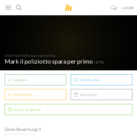
LOGIN
Mark il poliziotto spara per primo
Mark il poliziotto spara per primo
(1975)
Gesehen
Will ich sehen
Lieblingsfilm
Sammlung
Schaue ich gerade
Deine Bewertung: 0