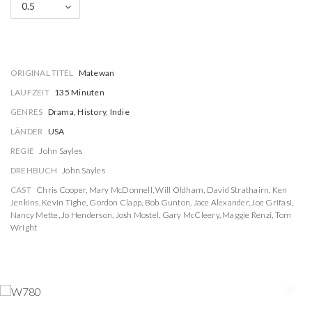
0.5
ORIGINAL TITEL
Matewan
LAUFZEIT
135 Minuten
GENRES
Drama, History, Indie
LÄNDER
USA
REGIE
John Sayles
DREHBUCH
John Sayles
CAST
Chris Cooper
,
Mary McDonnell
,
Will Oldham
,
David Strathairn
,
Ken
Jenkins
,
Kevin Tighe
,
Gordon Clapp
,
Bob Gunton
,
Jace Alexander
,
Joe Grifasi
,
Nancy Mette
,
Jo Henderson
,
Josh Mostel
,
Gary McCleery
,
Maggie Renzi
,
Tom
Wright