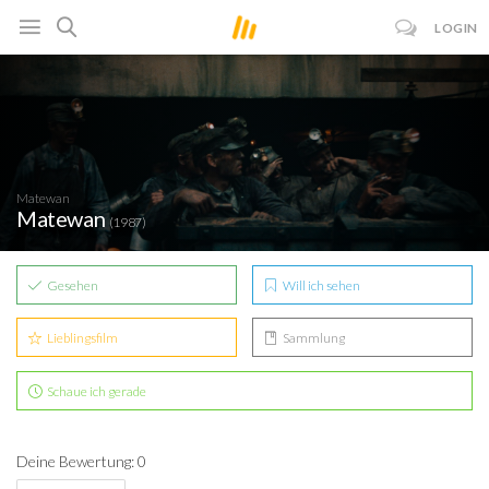
LOGIN
Matewan
Matewan
(1987)
Gesehen
Will ich sehen
Lieblingsfilm
Sammlung
Schaue ich gerade
Deine Bewertung: 0