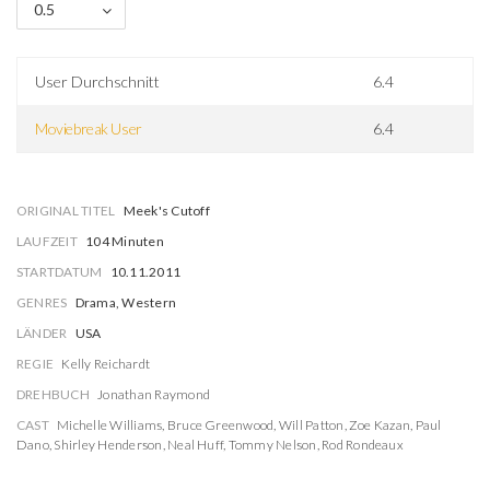
0.5
User Durchschnitt
6.4
Moviebreak User
6.4
ORIGINAL TITEL
Meek's Cutoff
LAUFZEIT
104 Minuten
STARTDATUM
10.11.2011
GENRES
Drama, Western
LÄNDER
USA
REGIE
Kelly Reichardt
DREHBUCH
Jonathan Raymond
CAST
Michelle Williams
,
Bruce Greenwood
,
Will Patton
,
Zoe Kazan
,
Paul
Dano
,
Shirley Henderson
,
Neal Huff
,
Tommy Nelson
,
Rod Rondeaux