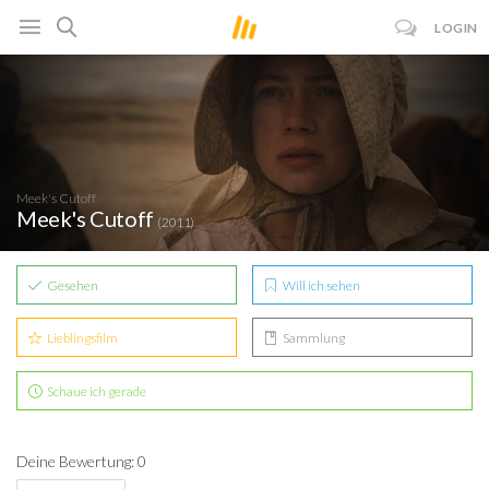
LOGIN
Meek's Cutoff
Meek's Cutoff
(2011)
Gesehen
Will ich sehen
Lieblingsfilm
Sammlung
Schaue ich gerade
Deine Bewertung: 0