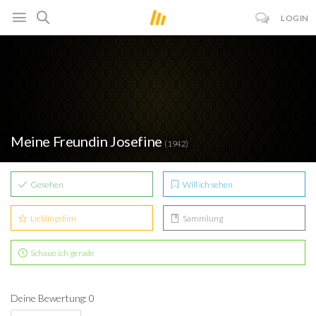
LOGIN
Meine Freundin Josefine
(1942)
Gesehen
Will ich sehen
Lieblingsfilm
Sammlung
Schaue ich gerade
Deine Bewertung: 0