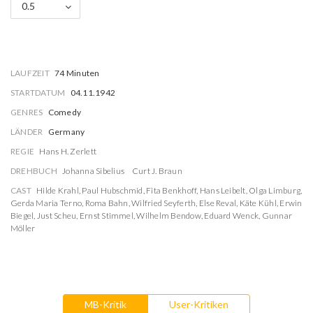
0.5
LAUFZEIT
74 Minuten
STARTDATUM
04.11.1942
GENRES
Comedy
LÄNDER
Germany
REGIE
Hans H. Zerlett
DREHBUCH
Johanna Sibelius
Curt J. Braun
CAST
Hilde Krahl
,
Paul Hubschmid
,
Fita Benkhoff
,
Hans Leibelt
,
Olga Limburg
,
Gerda Maria Terno
,
Roma Bahn
,
Wilfried Seyferth
,
Else Reval
,
Käte Kühl
,
Erwin
Biegel
,
Just Scheu
,
Ernst Stimmel
,
Wilhelm Bendow
,
Eduard Wenck
,
Gunnar
Möller
MB-Kritik
User-Kritiken