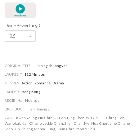
Deine Bewertung: 0
0.5
ORIGINAL TITEL
Jin ping shuang yan
LAUFZEIT
112 Minuten
GENRES
Action, Romance, Drama
LÄNDER
Hong Kong
REGIE
Han Hsiang Li
DREHBUCH
Han Hsiang Li
CAST
Kwan Yeung
,
Hu Chin
,
Ni Tien
,
Ping Chen
,
Wu Chi Liu
,
Ching Tien
,
Wang Lai
,
Nan Chiang
,
Jackie Chan
,
Shen Chan
,
Mei Hua Chen
,
Ling Chiang
,
Shao Lun Chiang
,
Mama Hung
,
Hsun Chin
,
Yao Ko Chu