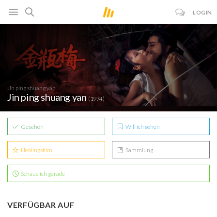
LOGIN
Jin ping shuang yan
Jin ping shuang yan
(1974)
Gesehen
Will ich sehen
Lieblingsfilm
Sammlung
Schaue ich gerade
VERFÜGBAR AUF