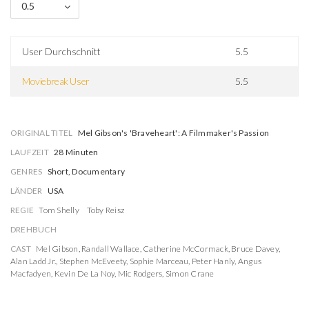
0.5
User Durchschnitt
5.5
Moviebreak User
5.5
ORIGINAL TITEL
Mel Gibson's 'Braveheart': A Filmmaker's Passion
LAUFZEIT
28 Minuten
GENRES
Short, Documentary
LÄNDER
USA
REGIE
Tom Shelly
Toby Reisz
DREHBUCH
CAST
Mel Gibson
,
Randall Wallace
,
Catherine McCormack
,
Bruce Davey
,
Alan Ladd Jr.
,
Stephen McEveety
,
Sophie Marceau
,
Peter Hanly
,
Angus
Macfadyen
,
Kevin De La Noy
,
Mic Rodgers
,
Simon Crane