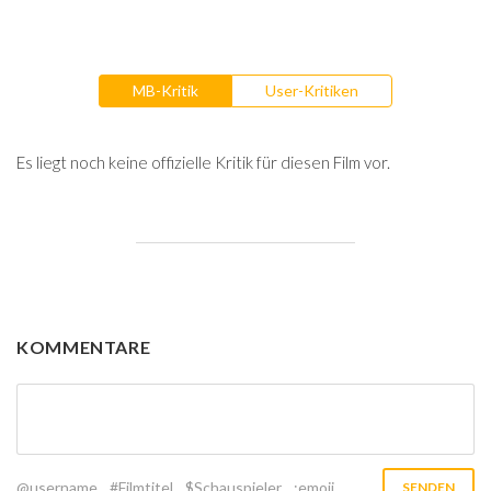
MB-Kritik
User-Kritiken
Es liegt noch keine offizielle Kritik für diesen Film vor.
KOMMENTARE
@username
#Filmtitel
$Schauspieler
:emoji