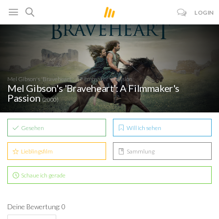
LOGIN
Mel Gibson's 'Braveheart': A Filmmaker's Passion
Mel Gibson's 'Braveheart': A Filmmaker's
Passion
(2000)
Gesehen
Will ich sehen
Lieblingsfilm
Sammlung
Schaue ich gerade
Deine Bewertung: 0