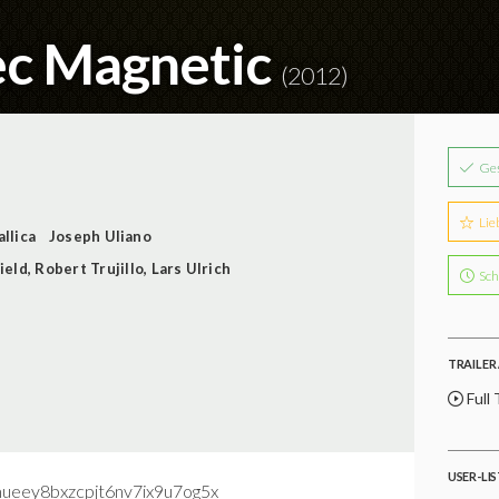
ec Magnetic
(2012)
Ge
Lie
llica
Joseph Uliano
ield
,
Robert Trujillo
,
Lars Ulrich
Sch
TRAILER 
Full 
USER-LI