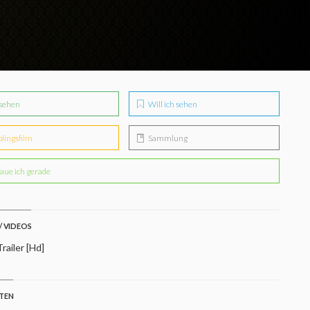
sehen
Will ich sehen
blingsfilm
Sammlung
aue ich gerade
/ VIDEOS
Trailer [Hd]
STEN