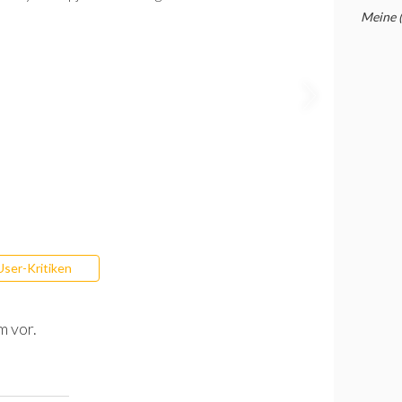
Meine 
User-Kritiken
m vor.