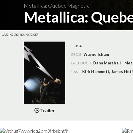
Metallica: Quebec Magnetic
Metallica: Queb
Quelle:
themoviedb.org
USA
Wayne Isham
REGIE
Dana Marshall
Meta
DREHBUCH
Kirk Hammett
,
James Hetf
CAST
Trailer