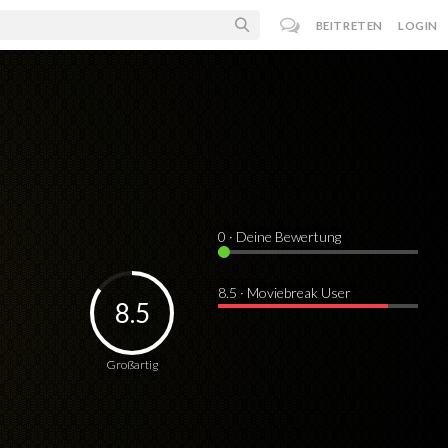
BEITRETEN
LOGIN
0
· Deine Bewertung
8.5 · Moviebreak User
8.5
Großartig