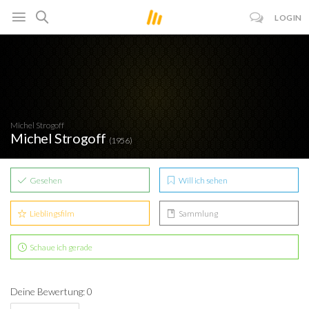
LOGIN
Michel Strogoff
Michel Strogoff
(1956)
Gesehen
Will ich sehen
Lieblingsfilm
Sammlung
Schaue ich gerade
Deine Bewertung: 0