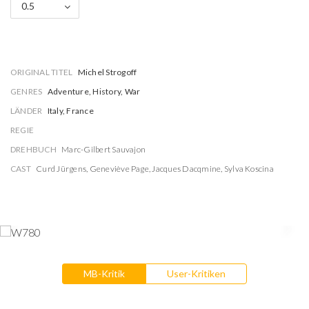
0.5
ORIGINAL TITEL
Michel Strogoff
GENRES
Adventure, History, War
LÄNDER
Italy, France
REGIE
DREHBUCH
Marc-Gilbert Sauvajon
CAST
Curd Jürgens
,
Geneviève Page
,
Jacques Dacqmine
,
Sylva Koscina
MB-Kritik
User-Kritiken