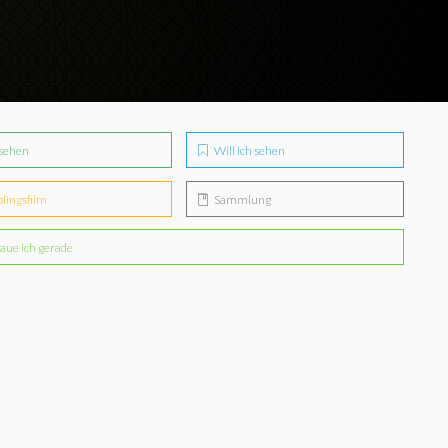
sehen
Will ich sehen
blingsfilm
Sammlung
aue ich gerade