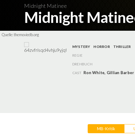
Midnight Matinee
Midnight Matin
Quelle:
themoviedb.org
MYSTERY
HORROR
THRILLER
REGIE
DREHBUCH
Ron White
,
Gillian Barber
CAST
MB-Kritik