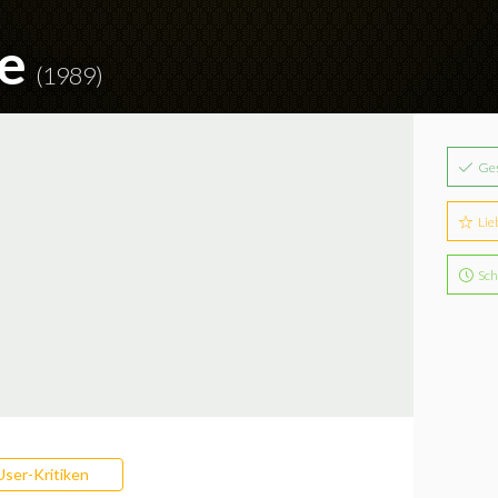
ee
(1989)
Ge
Lie
Sch
User-Kritiken