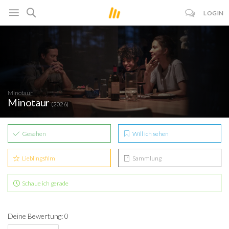
LOGIN
Minotaur
Minotaur
(2026)
Gesehen
Will ich sehen
Lieblingsfilm
Sammlung
Schaue ich gerade
Deine Bewertung: 0