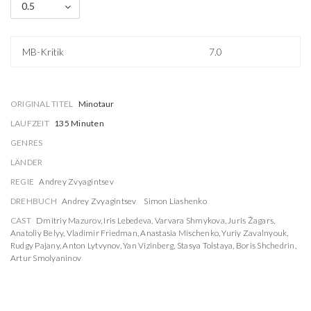
0.5
MB-Kritik
7.0
ORIGINAL TITEL
Minotaur
LAUFZEIT
135 Minuten
GENRES
LÄNDER
REGIE
Andrey Zvyagintsev
DREHBUCH
Andrey Zvyagintsev
Simon Liashenko
CAST
Dmitriy Mazurov
,
Iris Lebedeva
,
Varvara Shmykova
,
Juris Žagars
,
Anatoliy Belyy
,
Vladimir Friedman
,
Anastasia Mischenko
,
Yuriy Zavalnyouk
,
Rudgy Pajany
,
Anton Lytvynov
,
Yan Vizinberg
,
Stasya Tolstaya
,
Boris Shchedrin
,
Artur Smolyaninov