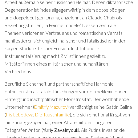
Arbeit außerhalb seiner russischen Heimat. Deren diktatorische
Degeneration ist indes allgegenwärtig in dem doppelbödigen
und doppeldeutigen Drama, angelehnt an Claude Chabrols
Beziehungsthriller „La Femme Infidèle“. Dessen zentrale
Themen verlorenen Vertrauens und romantischen Verrats
manifestieren sich ungleich harscher und fatalistischer in der
kargen Studie ethischer Erosion. Institutionelle
Instrumentalisierung macht Zivilist*innen gezielt zu
Mittäter*innen eines militärischen und humanitären
Verbrechens.
Berufliche Sicherheit und partnerschaftliche Harmonie
enthüllen sich als fatale Täuschungen vor dem beklemmenden
Hintergrund machtpolitischer Monstrosität. Der wohlhabende
Unternehmer (
Dmitriy Mazurov
) verdächtigt seine Gattin Galina
(
Iris Lebedeva
,
Die Tauschfamilie
), die sich emotional längst von
ihm zurückgezogen hat, einer Affäre mit dem jüngeren
Fotografen Anton (
Yuriy Zavalnyouk
). Als Putins Invasion de
Ukraine beginnt, werden der pragmatische Protagonist und