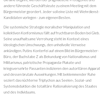
andere führende Geschäftsleute zu einem Meeting mit dem
Bürgermeister geordert. Jeder soll eine Liste mit Wehrdienst-
Kandidaten vorlegen - zum eigenen Besten.
Die systemische Strategie moralischer Manipulation und
kollektiven Konformismus fällt auf fruchtbaren Boden bei Gleb.
Seine unaufhaltsame Verrohung steht im Kontext eines
ideologischen Umschwungs, den unheilvolle Verweise
ankündigen. Putins Konterfei auf einem Bild im Bürgermeister-
Büro, der Buchstabe Z als Bekundung von Nationalismus und
Militarismus, patriotische Propaganda-Plakate und
kriegsversehrte Passanten indizieren den autoritären Apparat
und dessen brutale Auswirkungen. Mit beklemmender Ruhe
seziert das nüchterne Triptychon aus Seelen-, Sozial- und
Systemobduktion die totalitäre Rationalisierung des Staates
und des Individuums.