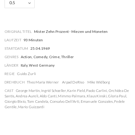
0.5
ORIGINAL TITEL
Mister Zehn Prozent - Miezen und Moneten
LAUFZEIT
93 Minuten
STARTDATUM
25.04.1969
GENRES
Action, Comedy, Crime, Thriller
LÄNDER
Italy, West Germany
REGIE
Guido Zurli
DREHBUCH
Theo Maria Werner
Arpad DeRiso
Mike Widborg
CAST
George Martin
,
Ingrid Schoeller
,
Karin Field
,
Paolo Carlini
,
Orchidea De
Santis
,
Andrea Aureli
,
Aldo Canti
,
Mimmo Palmara
,
Klaus Kinski
,
Gloria Paul
,
Giorgio Bixio
,
Tom Candela
,
Consalvo Dell'Arti
,
Emanuele Gonzales
,
Fedele
Gentile
,
Mario Guizzardi