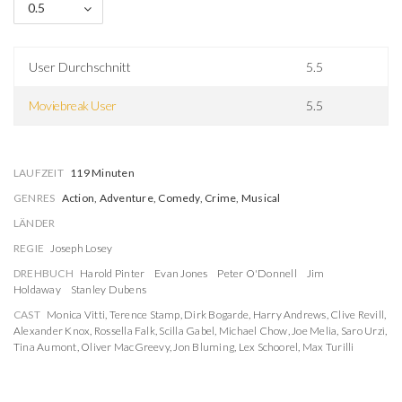
0.5
User Durchschnitt
5.5
Moviebreak User
5.5
LAUFZEIT
119 Minuten
GENRES
Action, Adventure, Comedy, Crime, Musical
LÄNDER
REGIE
Joseph Losey
DREHBUCH
Harold Pinter
Evan Jones
Peter O'Donnell
Jim
Holdaway
Stanley Dubens
CAST
Monica Vitti
,
Terence Stamp
,
Dirk Bogarde
,
Harry Andrews
,
Clive Revill
,
Alexander Knox
,
Rossella Falk
,
Scilla Gabel
,
Michael Chow
,
Joe Melia
,
Saro Urzì
,
Tina Aumont
,
Oliver MacGreevy
,
Jon Bluming
,
Lex Schoorel
,
Max Turilli