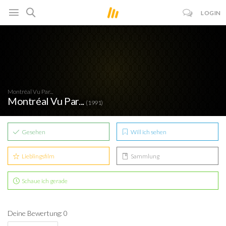
LOGIN
Montréal Vu Par...
Montréal Vu Par...
(1991)
Gesehen
Will ich sehen
Lieblingsfilm
Sammlung
Schaue ich gerade
Deine Bewertung: 0