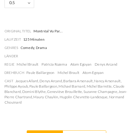
0.5
ORIGINAL TITEL
Montréal Vu Par...
LAUFZEIT
125 Minuten
GENRES
Comedy, Drama
LÄNDER
REGIE
Michel Brault
Patricia Rozema
Atom Egoyan
Denys Arcand
DREHBUCH
Paule Baillargeon
Michel Brault
Atom Egoyan
CAST
Jacques Allard
,
Denys Arcand
,
Barbara Arsenault
,
Nancy Arsenault
,
Philippe Ayoub
,
Paule Baillargeon
,
Michael Barnard
,
Michel Barrette
,
Claude
Blanchard
,
Domini Blythe
,
Geneviève Brouillette
,
Suzanne Champagne
,
Jean-
Pierre Chartrand
,
Maury Chaykin
,
Hugolin Chevrette-Landesque
,
Normand
Chouinard