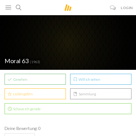
LOGIN
Moral 63
(1963)
Gesehen
Will ich sehen
Lieblingsfilm
Sammlung
Schaue ich gerade
Deine Bewertung: 0