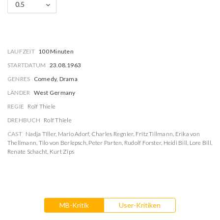
0.5
LAUFZEIT
100 Minuten
STARTDATUM
23.08.1963
GENRES
Comedy, Drama
LÄNDER
West Germany
REGIE
Rolf Thiele
DREHBUCH
Rolf Thiele
CAST
Nadja Tiller
,
Mario Adorf
,
Charles Regnier
,
Fritz Tillmann
,
Erika von
Thellmann
,
Tilo von Berlepsch
,
Peter Parten
,
Rudolf Forster
,
Heidi Bill
,
Lore Bill
,
Renate Schacht
,
Kurt Zips
MB-Kritik
User-Kritiken