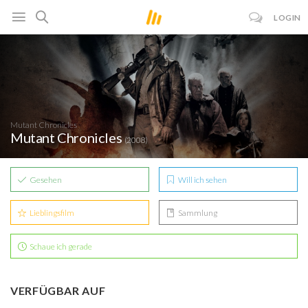
LOGIN
Mutant Chronicles
Mutant Chronicles
(2008)
Gesehen
Will ich sehen
Lieblingsfilm
Sammlung
Schaue ich gerade
VERFÜGBAR AUF