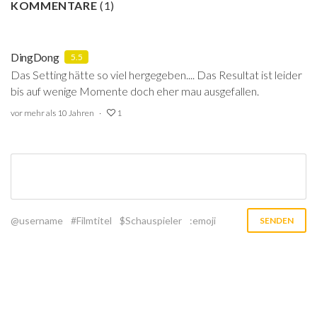
KOMMENTARE
(
1
)
DingDong
5.5
Das Setting hätte so viel hergegeben.... Das Resultat ist leider
bis auf wenige Momente doch eher mau ausgefallen.
vor mehr als 10 Jahren
1
@username
#Filmtitel
$Schauspieler
:emoji