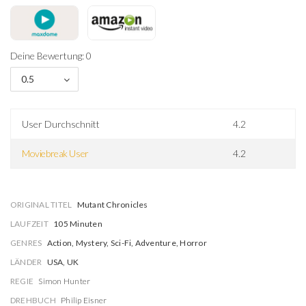
Deine Bewertung: 0
0.5
User Durchschnitt
4.2
Moviebreak User
4.2
ORIGINAL TITEL
Mutant Chronicles
LAUFZEIT
105 Minuten
GENRES
Action, Mystery, Sci-Fi, Adventure, Horror
LÄNDER
USA, UK
REGIE
Simon Hunter
DREHBUCH
Philip Eisner