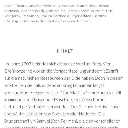
CAST
Thomas Jane
,
Ron Perlman
,
Devon Aoki
,
Sean Pertwee
,
Benno
Fürmann
,
John Malkovich
,
Anna Walton
,
Tom Wu
,
Steve Toussaint
,
Luis
Echegaray
,
Pras Michel
,
Shauna Macdonald
,
Roger Ashton-Griffiths
,
Christopher Adamson
,
Nicholas Ball
,
Georgina Berriman
INHALT
Im Jahre 2707 befindet sich die ganze Welt im Krieg. Vier
Großkonzerne wollen die Vormachtstellung und somit Zugriff
auf die natürlichen Ressourcen der Erde haben. Doch in diesem
erbitterten niemals endenden Krieg kommt ein längst
verschollener Gegner zurück: "The Machine" - eine aus dem All
kommende Tod bringende Maschine, die Menschen in
blutrünstige Mutanten verwandelt. Das Schlachtfeld ist schnell
übersäht mit Leichen von Soldaten aller Nationen. Die
Bruderschaft um Samuel (Ron Perlman), die den verschollenen