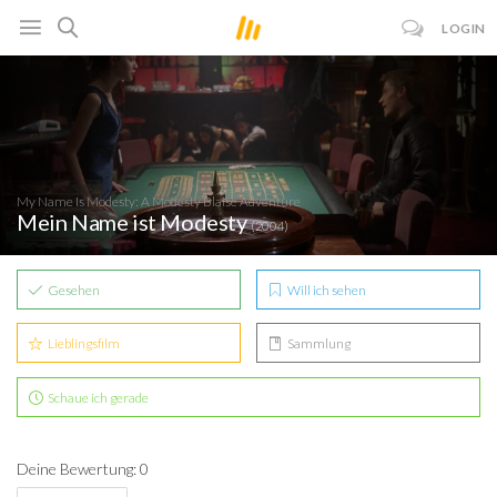
LOGIN
My Name Is Modesty: A Modesty Blaise Adventure
Mein Name ist Modesty
(2004)
Gesehen
Will ich sehen
Lieblingsfilm
Sammlung
Schaue ich gerade
Deine Bewertung: 0