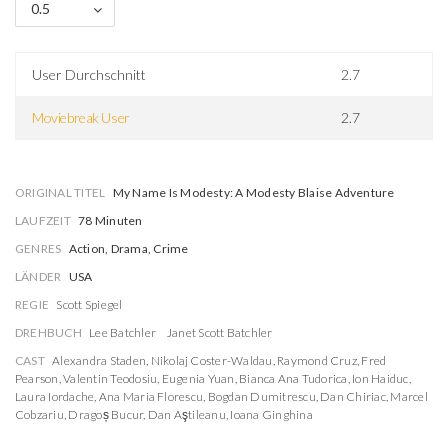
0.5
User Durchschnitt
2.7
Moviebreak User
2.7
ORIGINAL TITEL
My Name Is Modesty: A Modesty Blaise Adventure
LAUFZEIT
78 Minuten
GENRES
Action, Drama, Crime
LÄNDER
USA
REGIE
Scott Spiegel
DREHBUCH
Lee Batchler
Janet Scott Batchler
CAST
Alexandra Staden
,
Nikolaj Coster-Waldau
,
Raymond Cruz
,
Fred
Pearson
,
Valentin Teodosiu
,
Eugenia Yuan
,
Bianca Ana Tudorica
,
Ion Haiduc
,
Laura Iordache
,
Ana Maria Florescu
,
Bogdan Dumitrescu
,
Dan Chiriac
,
Marcel
Cobzariu
,
Dragoș Bucur
,
Dan Aştileanu
,
Ioana Ginghina