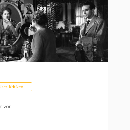
User-Kritiken
m vor.