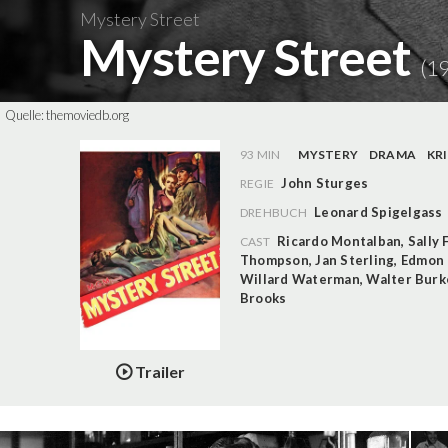
Mystery Street
Mystery Street
(1
Quelle:
themoviedb.org
93 MIN
MYSTERY
DRAMA
KR
John Sturges
REGIE
Leonard Spigelgass
DREHBUCH
Ricardo Montalban
,
Sally 
CAST
Thompson
,
Jan Sterling
,
Edmon 
Willard Waterman
,
Walter Burk
Brooks
Trailer