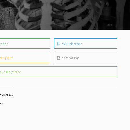
sehen
Will ich sehen
blingsfilm
Sammlung
aue ich gerade
/ VIDEOS
er