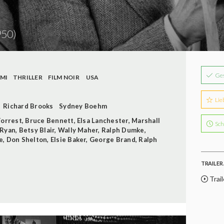
950)
Ge
IMI
THRILLER
FILM NOIR
USA
Lie
Richard Brooks
Sydney Boehm
Forrest
,
Bruce Bennett
,
Elsa Lanchester
,
Marshall
Sch
Ryan
,
Betsy Blair
,
Wally Maher
,
Ralph Dumke
,
e
,
Don Shelton
,
Elsie Baker
,
George Brand
,
Ralph
TRAILER 
Trail