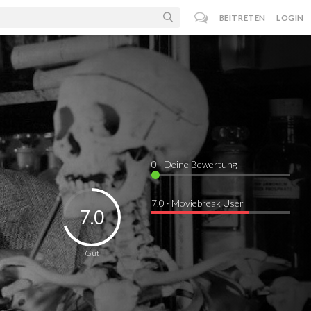
BEITRETEN
LOGIN
0
· Deine Bewertung
7.0 · Moviebreak User
7.0
Gut