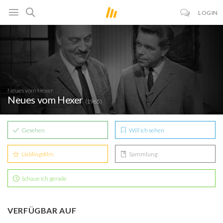
LOGIN
Neues vom Hexer
Neues vom Hexer
(1965)
Gesehen
Will ich sehen
Lieblingsfilm
Sammlung
Schaue ich gerade
VERFÜGBAR AUF