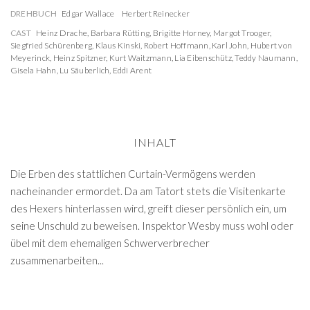
DREHBUCH
Edgar Wallace
Herbert Reinecker
CAST
Heinz Drache
,
Barbara Rütting
,
Brigitte Horney
,
Margot Trooger
,
Siegfried Schürenberg
,
Klaus Kinski
,
Robert Hoffmann
,
Karl John
,
Hubert von
Meyerinck
,
Heinz Spitzner
,
Kurt Waitzmann
,
Lia Eibenschütz
,
Teddy Naumann
,
Gisela Hahn
,
Lu Säuberlich
,
Eddi Arent
INHALT
Die Erben des stattlichen Curtain-Vermögens werden
nacheinander ermordet. Da am Tatort stets die Visitenkarte
des Hexers hinterlassen wird, greift dieser persönlich ein, um
seine Unschuld zu beweisen. Inspektor Wesby muss wohl oder
übel mit dem ehemaligen Schwerverbrecher
zusammenarbeiten...