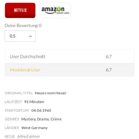
Deine Bewertung: 0
0.5
User Durchschnitt
6.7
Moviebreak User
6.7
ORIGINAL TITEL
Neues vom Hexer
LAUFZEIT
91 Minuten
STARTDATUM
04.06.1965
GENRES
Mystery, Drama, Crime
LÄNDER
West Germany
REGIE
Alfred Vohrer