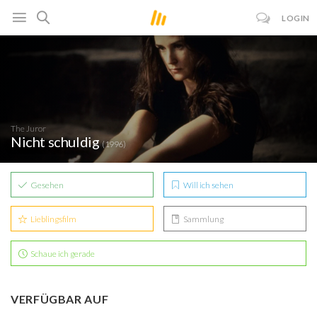
LOGIN
The Juror
Nicht schuldig
(1996)
Gesehen
Will ich sehen
Lieblingsfilm
Sammlung
Schaue ich gerade
VERFÜGBAR AUF