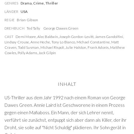
GENRES
Drama, Crime, Thriller
LÄNDER
USA
REGIE
Brian Gibson
DREHBUCH
Ted Tally
George Dawes Green
CAST
Demi Moore
,
Alec Baldwin
,
Joseph Gordon-Levitt
,
James Gandolfini
,
Lindsay Crouse
,
Anne Heche
,
Tony Lo Bianco
,
Michael Constantine
,
Matt
Craven
,
Todd Susman
,
Michael Rispoli
,
Julie Halston
,
Frank Adonis
,
Matthew
Cowles
,
Polly Adams
,
Jack Gilpin
INHALT
US-Thriller aus dem Jahr 1992 nach einem Roman von George
Dawes Green. Annie Laird ist Geschworene in einem Prozess
gegen einen Mafiaboss. Ein Mann, der sich Lehrer nennt,
verführt sie zunächst, entpuppt sich aber dann als Killer, der ihr
Droht, sie solle auf "Nicht Schuldig" plädieren. Ihr Sohn gerät in