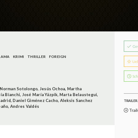
Ge
RAMA
KRIMI
THRILLER
FOREIGN
Lie
Sch
Norman Sotolongo
,
Jesús Ochoa
,
Martha
ía Bianchi
,
José María Yázpik
,
Marta Belaustegui
,
adrid
,
Daniel Giménez Cacho
,
Aleksis Sanchez
TRAILER 
eaño
,
Andres Valdés
Trail