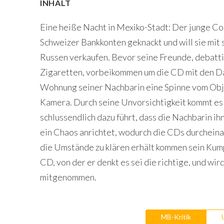
INHALT
Eine heiße Nacht in Mexiko-Stadt: Der junge C
Schweizer Bankkonten geknackt und will sie mi
Russen verkaufen. Bevor seine Freunde, debatti
Zigaretten, vorbeikommen um die CD mit den Dat
Wohnung seiner Nachbarin eine Spinne vom Objek
Kamera. Durch seine Unvorsichtigkeit kommt es
schlussendlich dazu führt, dass die Nachbarin ih
ein Chaos anrichtet, wodurch die CDs durcheina
die Umstände zu klären erhält kommen sein Kumpe
CD, von der er denkt es sei die richtige, und wi
mitgenommen.
MB-Kritik