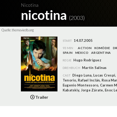
Nicotina
nicotina
(2003)
Quelle:
themoviedb.org
14.07.2005
START
93 MIN
ACTION
KOMÖDIE
D
SPAIN
MEXICO
ARGENTINA
Hugo Rodríguez
REGIE
Martín Salinas
DREHBUCH
Diego Luna
,
Lucas Crespi
,
CAST
Tenorio
,
Rafael Inclán
,
Rosa Mar
Eugenio Montessoro
,
Carmen M
Kabatskiy
,
Jorge Zárate
,
Enoc L
Trailer