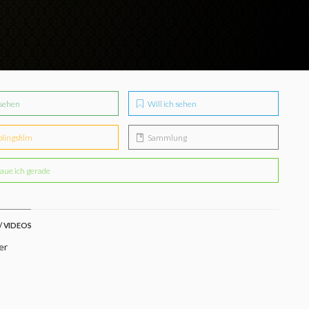
sehen
Will ich sehen
blingsfilm
Sammlung
aue ich gerade
/ VIDEOS
er