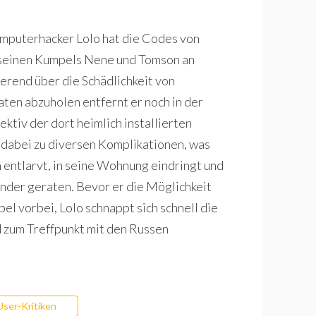
omputerhacker Lolo hat die Codes von
t seinen Kumpels Nene und Tomson an
erend über die Schädlichkeit von
en abzuholen entfernt er noch in der
tiv der dort heimlich installierten
 dabei zu diversen Komplikationen, was
n entlarvt, in seine Wohnung eindringt und
nder geraten. Bevor er die Möglichkeit
l vorbei, Lolo schnappt sich schnell die
rd zum Treffpunkt mit den Russen
User-Kritiken