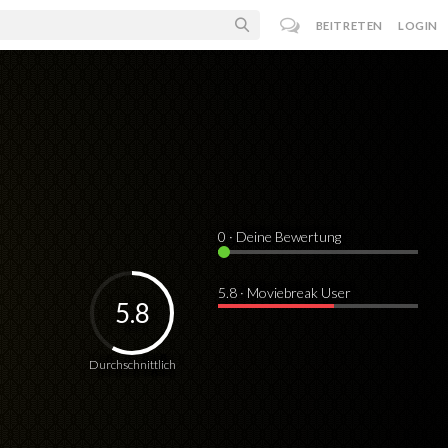
BEITRETEN
LOGIN
0
· Deine Bewertung
5.8 · Moviebreak User
5.8
Durchschnittlich