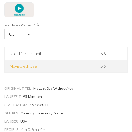
Deine Bewertung: 0
0.5
User Durchschnitt
5.5
Moviebreak User
5.5
ORIGINAL TITEL
My Last Day Without You
LAUFZEIT
95 Minuten
STARTDATUM
15.12.2011
GENRES
Comedy, Romance, Drama
LÄNDER
USA
REGIE
Stefan C. Schaefer