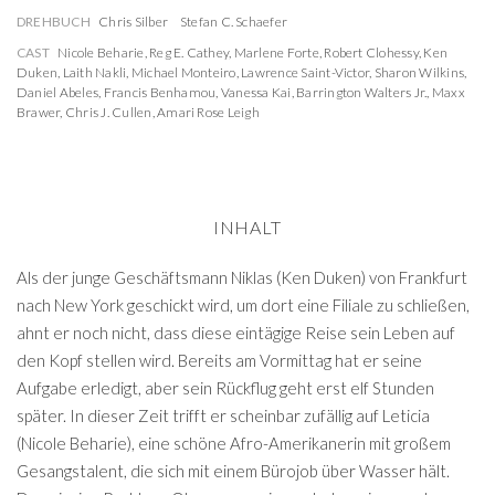
DREHBUCH
Chris Silber
Stefan C. Schaefer
CAST
Nicole Beharie
,
Reg E. Cathey
,
Marlene Forte
,
Robert Clohessy
,
Ken
Duken
,
Laith Nakli
,
Michael Monteiro
,
Lawrence Saint-Victor
,
Sharon Wilkins
,
Daniel Abeles
,
Francis Benhamou
,
Vanessa Kai
,
Barrington Walters Jr.
,
Maxx
Brawer
,
Chris J. Cullen
,
Amari Rose Leigh
INHALT
Als der junge Geschäftsmann Niklas (Ken Duken) von Frankfurt
nach New York geschickt wird, um dort eine Filiale zu schließen,
ahnt er noch nicht, dass diese eintägige Reise sein Leben auf
den Kopf stellen wird. Bereits am Vormittag hat er seine
Aufgabe erledigt, aber sein Rückflug geht erst elf Stunden
später. In dieser Zeit trifft er scheinbar zufällig auf Leticia
(Nicole Beharie), eine schöne Afro-Amerikanerin mit großem
Gesangstalent, die sich mit einem Bürojob über Wasser hält.