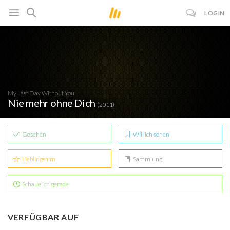
LOGIN
My Last Day Without You
Nie mehr ohne Dich
(2011)
Gesehen
Will ich sehen
Lieblingsfilm
Sammlung
Schaue ich gerade
VERFÜGBAR AUF