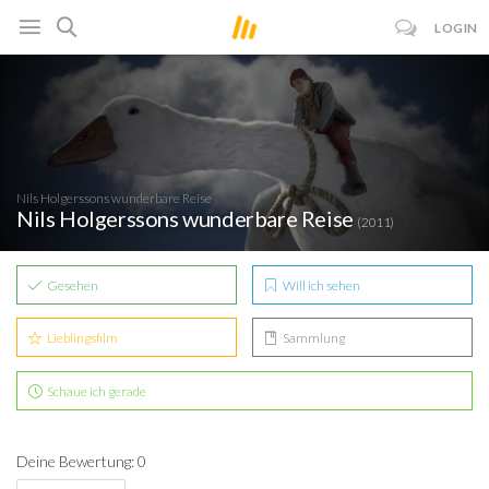
LOGIN
Nils Holgerssons wunderbare Reise
Nils Holgerssons wunderbare Reise
(2011)
Gesehen
Will ich sehen
Lieblingsfilm
Sammlung
Schaue ich gerade
Deine Bewertung: 0