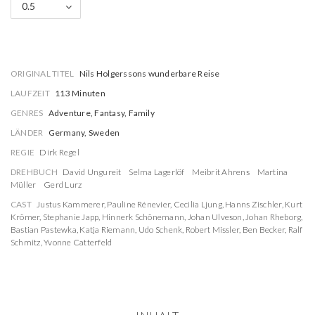
0.5
ORIGINAL TITEL
Nils Holgerssons wunderbare Reise
LAUFZEIT
113 Minuten
GENRES
Adventure, Fantasy, Family
LÄNDER
Germany, Sweden
REGIE
Dirk Regel
DREHBUCH
David Ungureit
Selma Lagerlöf
Meibrit Ahrens
Martina
Müller
Gerd Lurz
CAST
Justus Kammerer
,
Pauline Rénevier
,
Cecilia Ljung
,
Hanns Zischler
,
Kurt
Krömer
,
Stephanie Japp
,
Hinnerk Schönemann
,
Johan Ulveson
,
Johan Rheborg
,
Bastian Pastewka
,
Katja Riemann
,
Udo Schenk
,
Robert Missler
,
Ben Becker
,
Ralf
Schmitz
,
Yvonne Catterfeld