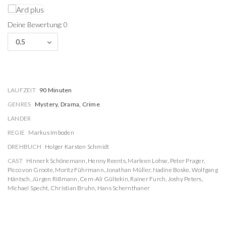
Deine Bewertung: 0
0.5
LAUFZEIT
90 Minuten
GENRES
Mystery, Drama, Crime
LÄNDER
REGIE
Markus Imboden
DREHBUCH
Holger Karsten Schmidt
CAST
Hinnerk Schönemann
,
Henny Reents
,
Marleen Lohse
,
Peter Prager
,
Picco von Groote
,
Moritz Führmann
,
Jonathan Müller
,
Nadine Boske
,
Wolfgang
Häntsch
,
Jürgen Rißmann
,
Cem-Ali Gültekin
,
Rainer Furch
,
Joshy Peters
,
Michael Specht
,
Christian Bruhn
,
Hans Schernthaner