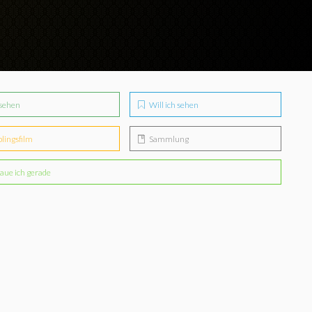
sehen
Will ich sehen
blingsfilm
Sammlung
aue ich gerade