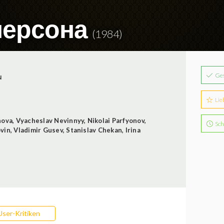
персона
(1984)
Ge
N
Lie
nova
,
Vyacheslav Nevinnyy
,
Nikolai Parfyonov
,
Sch
vin
,
Vladimir Gusev
,
Stanislav Chekan
,
Irina
User-Kritiken