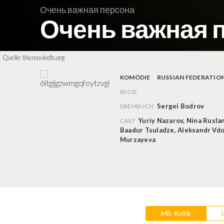
Очень важная персона
Очень важная 
Quelle:
themoviedb.org
KOMÖDIE
RUSSIAN FEDERATIO
REGIE
Sergei Bodrov
DREHBUCH
Yuriy Nazarov
,
Nina Rusla
CAST
Baadur Tsuladze
,
Aleksandr Vdo
Murzayeva
MB-Kritik