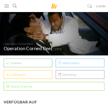
LOGIN
L'opération Corned Beef
Operation Corned Beef
(1991)
Gesehen
Will ich sehen
Lieblingsfilm
Sammlung
Schaue ich gerade
VERFÜGBAR AUF