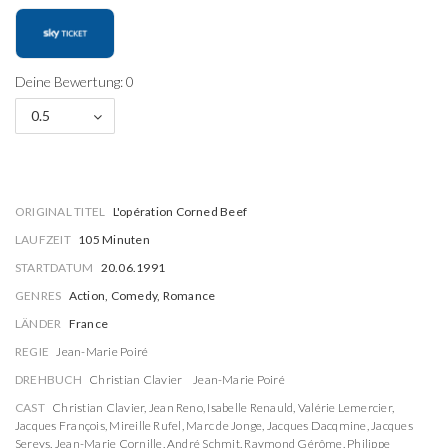
Deine Bewertung: 0
0.5
ORIGINAL TITEL
L'opération Corned Beef
LAUFZEIT
105 Minuten
STARTDATUM
20.06.1991
GENRES
Action, Comedy, Romance
LÄNDER
France
REGIE
Jean-Marie Poiré
DREHBUCH
Christian Clavier
Jean-Marie Poiré
CAST
Christian Clavier
,
Jean Reno
,
Isabelle Renauld
,
Valérie Lemercier
,
Jacques François
,
Mireille Rufel
,
Marc de Jonge
,
Jacques Dacqmine
,
Jacques
Sereys
,
Jean-Marie Cornille
,
André Schmit
,
Raymond Gérôme
,
Philippe