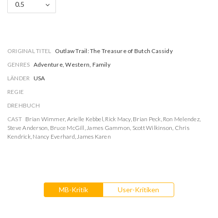
0.5
ORIGINAL TITEL
Outlaw Trail: The Treasure of Butch Cassidy
GENRES
Adventure, Western, Family
LÄNDER
USA
REGIE
DREHBUCH
CAST
Brian Wimmer
,
Arielle Kebbel
,
Rick Macy
,
Brian Peck
,
Ron Melendez
,
Steve Anderson
,
Bruce McGill
,
James Gammon
,
Scott Wilkinson
,
Chris
Kendrick
,
Nancy Everhard
,
James Karen
MB-Kritik
User-Kritiken