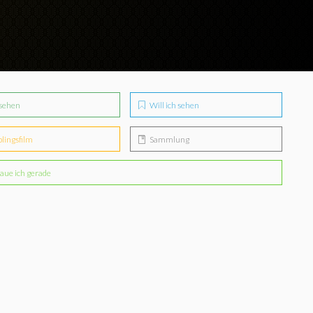
sehen
Will ich sehen
blingsfilm
Sammlung
aue ich gerade