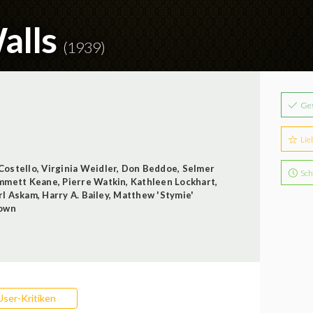
alls
(1939)
Ge
Lie
Costello
,
Virginia Weidler
,
Don Beddoe
,
Selmer
Sch
mmett Keane
,
Pierre Watkin
,
Kathleen Lockhart
,
rl Askam
,
Harry A. Bailey
,
Matthew 'Stymie'
rown
User-Kritiken