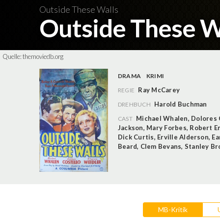
Outside These Walls
Outside These W
Quelle:
themoviedb.org
DRAMA
KRIMI
Ray McCarey
REGIE
Harold Buchman
DREHBUCH
Michael Whalen
,
Dolores 
CAST
Jackson
,
Mary Forbes
,
Robert E
Dick Curtis
,
Erville Alderson
,
Ea
Beard
,
Clem Bevans
,
Stanley B
MB-Kritik