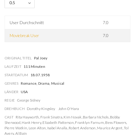
0.5
User Durchschnitt
7.0
Moviebreak User
7.0
ORIGINAL TITEL
Pal Joey
LAUFZEIT
111 Minuten
STARTDATUM
18.07.1958
GENRES
Romance, Drama, Musical
LÄNDER
USA
REGIE
George Sidney
DREHBUCH
Dorothy Kingsley
John O'Hara
CAST
Rita Hayworth
,
Frank Sinatra
,
Kim Novak
,
Barbara Nichols
,
Bobby
Sherwood
,
Hank Henry
,
Elizabeth Patterson
,
Franklyn Farnum
,
Bess Flowers
,
Pierre Watkin
,
Leon Alton
,
Isabel Analla
,
Robert Anderson
,
Maurice Argent
,
Tol
Avery
,
Al Bain