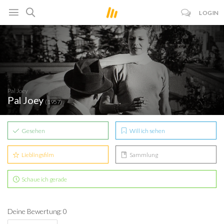
LOGIN
Pal Joey
Pal Joey
(1957)
Gesehen
Will ich sehen
Lieblingsfilm
Sammlung
Schaue ich gerade
Deine Bewertung: 0