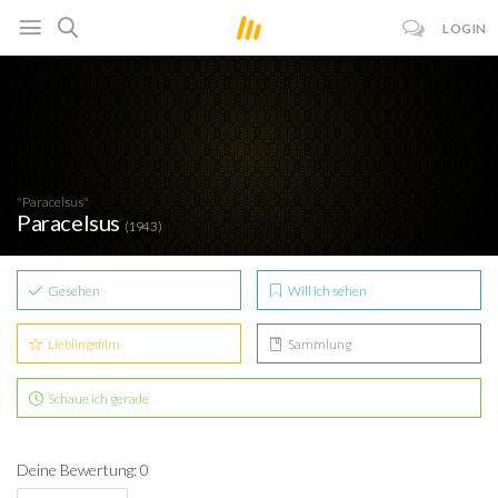
LOGIN
"Paracelsus"
Paracelsus
(1943)
Gesehen
Will ich sehen
Lieblingsfilm
Sammlung
Schaue ich gerade
Deine Bewertung: 0