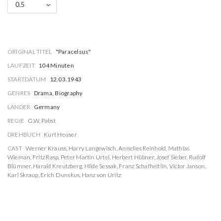
0.5
ORIGINAL TITEL
"Paracelsus"
LAUFZEIT
104 Minuten
STARTDATUM
12.03.1943
GENRES
Drama, Biography
LÄNDER
Germany
REGIE
G.W. Pabst
DREHBUCH
Kurt Heuser
CAST
Werner Krauss
,
Harry Langewisch
,
Annelies Reinhold
,
Mathias
Wieman
,
Fritz Rasp
,
Peter Martin Urtel
,
Herbert Hübner
,
Josef Sieber
,
Rudolf
Blümner
,
Harald Kreutzberg
,
Hilde Sessak
,
Franz Schafheitlin
,
Victor Janson
,
Karl Skraup
,
Erich Dunskus
,
Hanz von Uritz