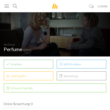
LOGIN
Perfume
Perfume
(2001)
Gesehen
Will ich sehen
Lieblingsfilm
Sammlung
Schaue ich gerade
Deine Bewertung: 0