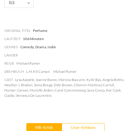
0.5
ORIGINAL TITEL
Perfume
LAUFZEIT
106 Minuten
GENRES
Comedy, Drama, Indie
LÄNDER
REGIE
Michael Rymer
DREHBUCH
L.M. Kit Carson
Michael Rymer
CAST
Lysa Apostle
,
Joanne Baron
,
Morena Baccarin
,
Kylie Bax
,
Angela Bettis
,
Heather J. Braden
,
Sonia Braga
,
D.W. Brown
,
Chemin-Martinez Carroll
,
Hunter Carson
,
Murielle Arden
,
Carol Commissiong
,
Sara Conca
,
Eve Cook
,
Coolio
,
Veronica De Laurentiis
MB-Kritik
User-Kritiken