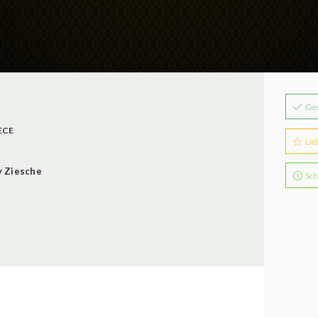
Ge
ECE
Lie
 Ziesche
Sch