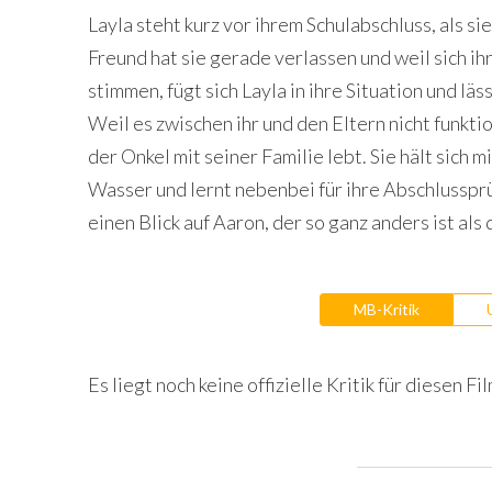
Layla steht kurz vor ihrem Schul­ab­schluss, als sie
Freund hat sie gerade ver­las­sen und weil sich ih
stim­men, fügt sich Layla in ihre Situa­tion und läs
Weil es zwi­schen ihr und den Eltern nicht funk­tio
der Onkel mit sei­ner Fami­lie lebt. Sie hält sich 
Was­ser und lernt neben­bei für ihre Abschluss­prü
einen Blick auf Aaron, der so ganz anders ist als
MB-Kritik
Es liegt noch keine offizielle Kritik für diesen Fil