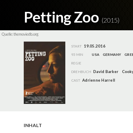
Petting Zoo
(2015)
Quelle:
themoviedb.org
19.05.2016
START
93 MIN
USA
GERMANY
GRE
REGIE
David Barker
Cooky
DREHBUCH
Adrienne Harrell
CAST
INHALT