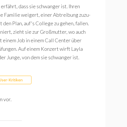
 erfährt, dass sie schwan­ger ist. Ihren
re Fami­lie wei­gert, einer Abtrei­bung zuzu­
st den Plan, auf's Col­lege zu gehen, fal­len.
­niert, zieht sie zur Groß­mut­ter, wo auch
mit einem Job in einem Call Cen­ter über
­fun­gen. Auf einem Kon­zert wirft Layla
 der Junge, von dem sie schwan­ger ist.
User-Kritiken
m vor.