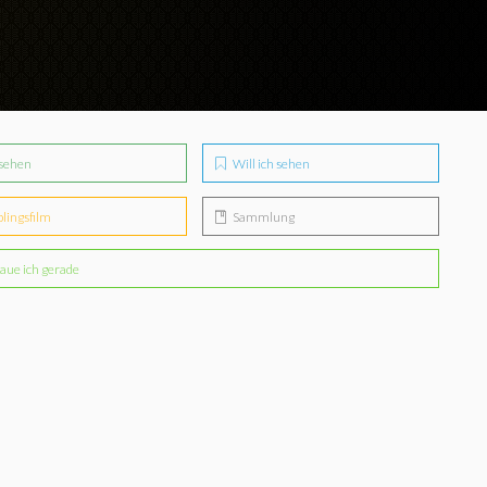
sehen
Will ich sehen
blingsfilm
Sammlung
aue ich gerade