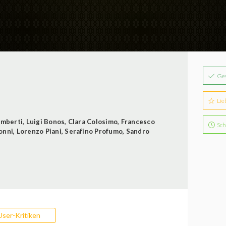
Ge
Lie
imberti
,
Luigi Bonos
,
Clara Colosimo
,
Francesco
Sch
onni
,
Lorenzo Piani
,
Serafino Profumo
,
Sandro
User-Kritiken