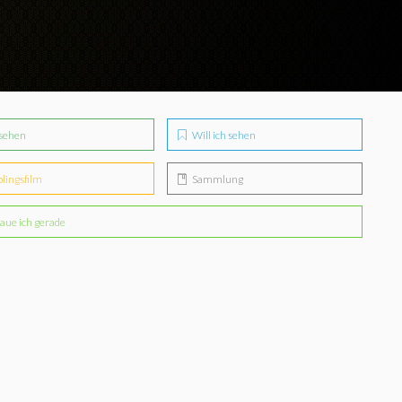
sehen
Will ich sehen
blingsfilm
Sammlung
aue ich gerade