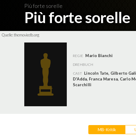
Più forte sorelle
Più forte sorelle
Quelle:
themoviedb.org
Mario Bianchi
REGIE
DREHBUCH
Lincoln Tate
,
Gilberto Gal
CAST
D'Adda
,
Franca Maresa
,
Carlo M
Scarchilli
MB-Kritik