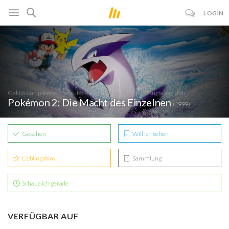
LOGIN
Gekijô-ban poketto monsutâ: Maboroshi no pokemon: Rugia bakutan
Pokémon 2: Die Macht des Einzelnen
(1999)
Gesehen
Will ich sehen
Lieblingsfilm
Sammlung
Schaue ich gerade
VERFÜGBAR AUF