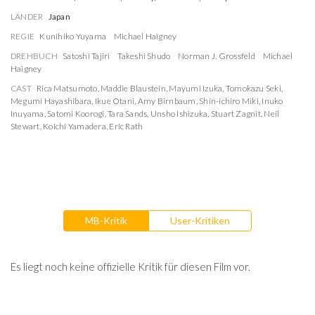
LÄNDER
Japan
REGIE
Kunihiko Yuyama
Michael Haigney
DREHBUCH
Satoshi Tajiri
Takeshi Shudo
Norman J. Grossfeld
Michael
Haigney
CAST
Rica Matsumoto
,
Maddie Blaustein
,
Mayumi Izuka
,
Tomokazu Seki
,
Megumi Hayashibara
,
Ikue Otani
,
Amy Birnbaum
,
Shin-ichiro Miki
,
Inuko
Inuyama
,
Satomi Koorogi
,
Tara Sands
,
Unsho Ishizuka
,
Stuart Zagnit
,
Neil
Stewart
,
Koichi Yamadera
,
Eric Rath
MB-Kritik
User-Kritiken
Es liegt noch keine offizielle Kritik für diesen Film vor.