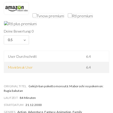
Deine Bewertung: 0
0.5
User Durchschnitt
6.4
Moviebreak User
6.4
ORIGINAL TITEL
Gekijô-ban poketto monsutâ: Maboroshi no pokemon:
Rugia bakutan
LAUFZEIT
84 Minuten
STARTDATUM
21.12.2000
GENRES
Action, Adventure, Fantasy, Animation, Family