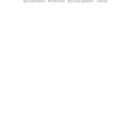
@username
#Filmtitel
$Schauspieler
:emoji