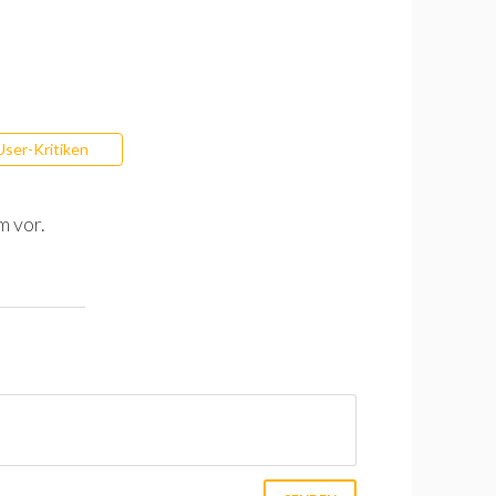
User-Kritiken
m vor.