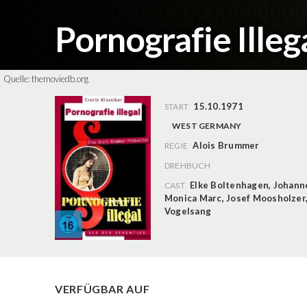
Pornografie Illeg
Quelle:
themoviedb.org
15.10.1971
START
WEST GERMANY
Alois Brummer
REGIE
DREHBUCH
Elke Boltenhagen
,
Johanne
CAST
Monica Marc
,
Josef Moosholzer
Vogelsang
VERFÜGBAR AUF