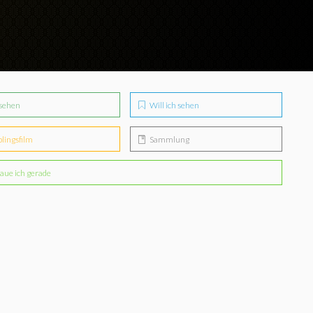
sehen
Will ich sehen
blingsfilm
Sammlung
aue ich gerade