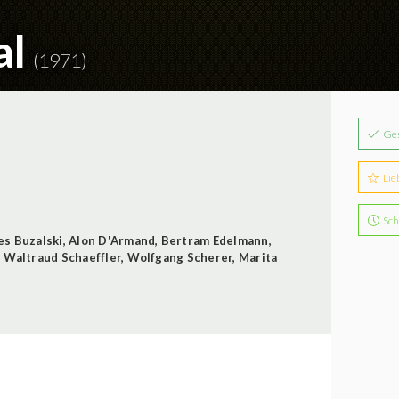
al
(1971)
Ge
Lie
Sch
s Buzalski
,
Alon D'Armand
,
Bertram Edelmann
,
,
Waltraud Schaeffler
,
Wolfgang Scherer
,
Marita